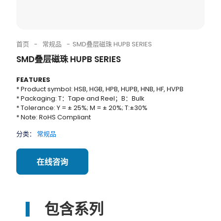
首页
-
常规品
-
SMD叠层磁珠 HUPB SERIES
SMD叠层磁珠 HUPB SERIES
FEATURES
* Product symbol: HSB, HGB, HPB, HUPB, HNB, HF, HVPB
* Packaging: T：Tape and Reel；B：Bulk
* Tolerance: Y = ± 25%; M = ± 20%; T:±30%
* Note: RoHS Compliant
分类：
常规品
在线咨询
包含系列