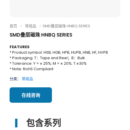
首页
-
常规品
-
SMD叠层磁珠 HNBQ SERIES
SMD叠层磁珠 HNBQ SERIES
FEATURES
* Product symbol: HSB, HGB, HPB, HUPB, HNB, HF, HVPB
* Packaging: T：Tape and Reel；B：Bulk
* Tolerance: Y = ± 25%; M = ± 20%; T:±30%
* Note: RoHS Compliant
分类：
常规品
在线咨询
包含系列