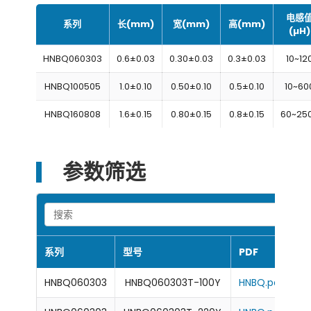
电感
系列
长(mm)
宽(mm)
高(mm)
(µH)
HNBQ060303
0.6±0.03
0.30±0.03
0.3±0.03
10~12
HNBQ100505
1.0±0.10
0.50±0.10
0.5±0.10
10~60
HNBQ160808
1.6±0.15
0.80±0.15
0.8±0.15
60~25
参数筛选
Search
系列
型号
PDF
阻
HNBQ060303
HNBQ060303T-100Y
HNBQ.pdf